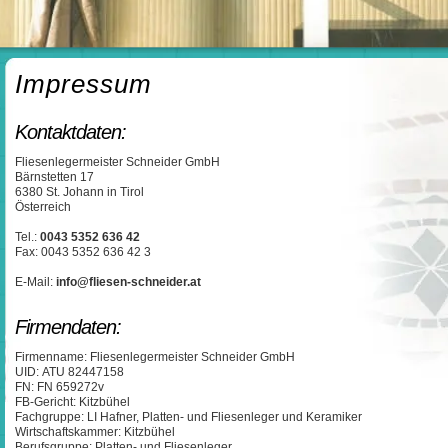
Impressum
Kontaktdaten:
Fliesenlegermeister Schneider GmbH
Bärnstetten 17
6380 St. Johann in Tirol
Österreich
Tel.:
0043 5352 636 42
Fax: 0043 5352 636 42 3
E-Mail:
info@fliesen-schneider.at
Firmendaten:
Firmenname: Fliesenlegermeister Schneider GmbH
UID: ATU 82447158
FN: FN 659272v
FB-Gericht: Kitzbühel
Fachgruppe: LI Hafner, Platten- und Fliesenleger und Keramiker
Wirtschaftskammer: Kitzbühel
Berufsgruppe: Platten- und Fliesenleger